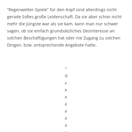
“Regenwetter-Spiele” für den Kopf sind allerdings nicht
gerade Sofies große Leidenschaft. Da sie aber schon nicht
mehr die Jüngste war als sie kam, kann man nur schwer
sagen, ob sie einfach grundsätzliches Desinteresse an
solchen Beschäftigungen hat oder nie Zugang zu solchen
Dingen, bzw. entsprechende Angebote hatte.
“
O
c
h
n
ö
ö
ö
ö