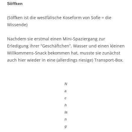
Söffken
(Söffken ist die westfälische Koseform von Sofie = die
Wissende)
Nachdem sie erstmal einen Mini-Spaziergang zur
Erledigung ihrer “Geschäftchen”, Wasser und einen kleinen
Willkommens-Snack bekommen hat, musste sie zunächst
auch hier wieder in eine (allerdings riesige) Transport-Box.
N
a
c
h
la
n
g