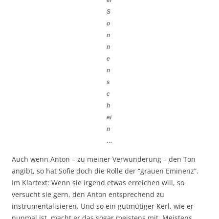
S
o
n
n
e
n
s
c
h
ei
n
…
Auch wenn Anton – zu meiner Verwunderung – den Ton
angibt, so hat Sofie doch die Rolle der “grauen Eminenz”.
Im Klartext: Wenn sie irgend etwas erreichen will, so
versucht sie gern, den Anton entsprechend zu
instrumentalisieren. Und so ein gutmütiger Kerl, wie er
nunmal ist, macht er das sogar meistens mit. Meistens