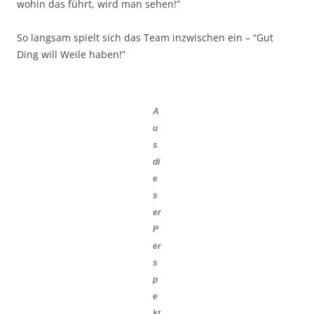
wohin das führt, wird man sehen!”
So langsam spielt sich das Team inzwischen ein – “Gut
Ding will Weile haben!”
A
u
s
di
e
s
er
P
er
s
p
e
kt