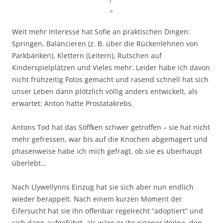
!
”
Weit mehr Interesse hat Sofie an praktischen Dingen:
Springen, Balancieren (z. B. über die Rückenlehnen von
Parkbänken), Klettern (Leitern), Rutschen auf
Kinderspielplätzen und Vieles mehr. Leider habe ich davon
nicht frühzeitig Fotos gemacht und rasend schnell hat sich
unser Leben dann plötzlich völlig anders entwickelt, als
erwartet: Anton hatte Prostatakrebs.
Antons Tod hat das Söffken schwer getroffen – sie hat nicht
mehr gefressen, war bis auf die Knochen abgemagert und
phasenweise habe ich mich gefragt, ob sie es überhaupt
überlebt…
Nach Llywellynns Einzug hat sie sich aber nun endlich
wieder berappelt. Nach einem kurzen Moment der
Eifersucht hat sie ihn offenbar regelrecht “adoptiert” und
sich dann aufgeführt, als wäre er ihr eigener Welpe, den