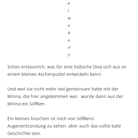
e
t
w
e
tt
e
r!
!!
Schon erstaunlich, was für eine hübsche Diva sich aus so
einem kleinen Aschenputtel entwickeln kann!
Und weil sie nicht mehr viel gemeinsam hatte mit der
Minna, die hier angekommen war, wurde dann aus der
Minna ein Söffken.
Ein kleines bisschen ist noch von Söffkens
Augenentzündung zu sehen, aber auch das sollte bald
Geschichte sein.