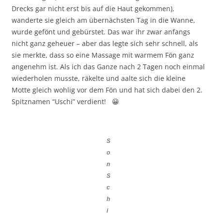
Drecks gar nicht erst bis auf die Haut gekommen),
wanderte sie gleich am übernächsten Tag in die Wanne,
wurde gefönt und gebürstet. Das war ihr zwar anfangs
nicht ganz geheuer – aber das legte sich sehr schnell, als
sie merkte, dass so eine Massage mit warmem Fön ganz
angenehm ist. Als ich das Ganze nach 2 Tagen noch einmal
wiederholen musste, räkelte und aalte sich die kleine
Motte gleich wohlig vor dem Fön und hat sich dabei den 2.
Spitznamen “Uschi” verdient! 😀
S
o
n
S
c
h
i