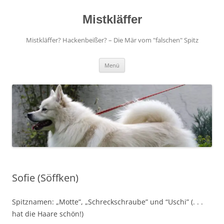
Zum
Inhalt
springen
Mistkläffer
Mistkläffer? Hackenbeißer? – Die Mär vom "falschen" Spitz
Menü
Sofie (Söffken)
Spitznamen: „Motte”, „Schreckschraube” und “Uschi” (. . .
hat die Haare schön!)