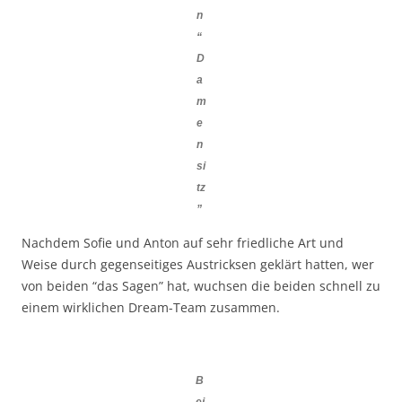
n
“
D
a
m
e
n
si
tz
”
Nachdem Sofie und Anton auf sehr friedliche Art und
Weise durch gegenseitiges Austricksen geklärt hatten, wer
von beiden “das Sagen” hat, wuchsen die beiden schnell zu
einem wirklichen Dream-Team zusammen.
B
ei