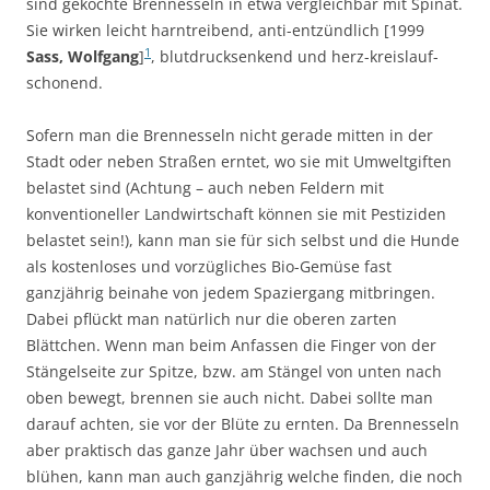
sind gekochte Brennesseln in etwa vergleichbar mit Spinat.
Sie wirken leicht harntreibend, anti-entzündlich [1999
1
Sass, Wolfgang
]
, blutdrucksenkend und herz-kreislauf-
schonend.
Sofern man die Brennesseln nicht gerade mitten in der
Stadt oder neben Straßen erntet, wo sie mit Umweltgiften
belastet sind (Achtung – auch neben Feldern mit
konventioneller Landwirtschaft können sie mit Pestiziden
belastet sein!), kann man sie für sich selbst und die Hunde
als kostenloses und vorzügliches Bio-Gemüse fast
ganzjährig beinahe von jedem Spaziergang mitbringen.
Dabei pflückt man natürlich nur die oberen zarten
Blättchen. Wenn man beim Anfassen die Finger von der
Stängelseite zur Spitze, bzw. am Stängel von unten nach
oben bewegt, brennen sie auch nicht. Dabei sollte man
darauf achten, sie vor der Blüte zu ernten. Da Brennesseln
aber praktisch das ganze Jahr über wachsen und auch
blühen, kann man auch ganzjährig welche finden, die noch