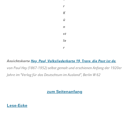
r
K
ü
n
st
le
r
Ansichtskarte
Hey, Paul, Volksliederkarte 19, Trara, die Post ist da
,
von Paul Hey (1867-1952) selbst gemalt und erschienen Anfang der 1920er
Jahre im “Verlag für das Deutschtum im Ausland”, Berlin W 62
zum Seitenanfang
Lese-Ecke