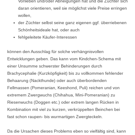
Vorlieben und/oder Abneigungen hat und die Züchter sich
daran orientieren, weil sie möglichst viele Preise erringen
wollen,
der Züchter selbst seine ganz eigenen ggf. überriebenen
Schönheitsideale hat, oder auch
fehlgeleitete Käufer-Interessen
können den Ausschlag für solche verhängnisvollen
Entwicklungen geben. Das kann vom Kindchen-Schema mit
einer Unsumme schwerster Behinderungen durch
Brachycephalie (Kurzköpfigkeit) bis zu vollkommen fehlender
Behaarung (Nackthunde) oder auch überbordenden
Fellmassen (Pomeranian, Keeshond, Puli) reichen und von
extremem Zwergwuchs (Chihahua, Mini-Pomeranian) zu
Riesenwuchs (Doggen etc.) oder extrem langen Rücken in
Kombination mit viel zu kurzen, verkrüppelten Beinchen bei
fast schon raupen- bis wurmartigen Zwergteckeln.
Da die Ursachen dieses Problems eben so vielfältig sind, kann