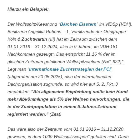
Hierzu ein Beispiel:
Der Wolfsspitz/Keeshond “
Bärchen Eisstern
” im VfDSp (VDH),
Besitzerin Angelika Rubens – 1. Vorsitzende der Ortsgruppe
Köln &
Zuchtwartin
(!!!) hat im Zeitraum zwischen dem
01.01.2016 – 31.12.2024, also in 9 Jahren, im VDH 181
Nachkommen gezeugt
*
. Das entspricht 11,16 % der im
gleichen Zeitraum gefallenen Wolfsspitzwelpen (N=1.622)*.
Legt man “
Internationale Zuchtstrategien der FCI
”
(abgerufen am 20.05.2025), also der internationalen
Dachorganisation zugrunde, so wird hier auf S. 2, Pkt. 3
empfohlen:
“Als allgemeine Empfehlung sollte kein Hund
mehr Abkömmlinge als 5% der Welpen hervorbringen, die
in der Zuchtpopulation in einem 5-Jahres-Zeitraum
registriert werden.”
(Zitat)
Das wäre also der Zeitraum vom 01.01.2016 – 31.12.2020
gewesen, in dem 1009 Wolfsspitzwelpen* gefallen sind. Dann