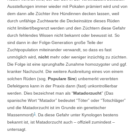
Ausstellungen immer wieder mit Pokalen prämiert wird und von
dem dann alle Züchter ihre Hündinnen decken lassen, weil
durch unfähige Zuchtwarte die Deckeinsätze dieses Rüden
nicht limitiert/begrenzt werden und den Züchtern diese Gefahr
durch fehlendes Wissen nicht bekannt oder bewusst ist. So
sind dann in der Folge-Generation große Teile der
Zuchtpopulation miteinander verwandt, so dass es fast
unmöglich wird,
nicht
mehr oder weniger inzüchtig zu züchten.
Die Folge ist eine sprunghafte Zunahme homozygoter und ggf.
kranker Nachzucht. Die weitere Ausbreitung eines von einem
solchen Rüden (sog.
Populare Sire
) unbemerkt vererbten
Defektgens kann in der Praxis dann (fast) unkontrollierbar
werden. Dies bezeichnet man als “
Matadorzucht
” (Das
spanische Wort “Matador” bedeutet “Töter” oder “Totschläger”
und die Matadorzucht ist im Grunde ein genetischer
1
Massenmord)
. Da diese Gefahr unter Kynologen bestens
bekannt ist, ist Matadorzucht auch – offiziell zumindest –
untersagt.