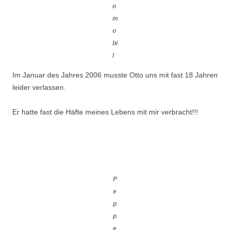
o
m
o
bi
l
Im Januar des Jahres 2006 musste Otto uns mit fast 18 Jahren
leider verlassen.
Er hatte fast die Häfte meines Lebens mit mir verbracht!!!
P
e
p
p
e