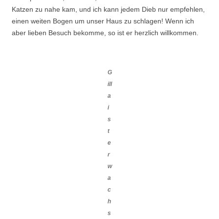
Katzen zu nahe kam, und ich kann jedem Dieb nur empfehlen,
einen weiten Bogen um unser Haus zu schlagen! Wenn ich
aber lieben Besuch bekomme, so ist er herzlich willkommen.
G
ill
a
i
s
t
e
r
w
a
c
h
s