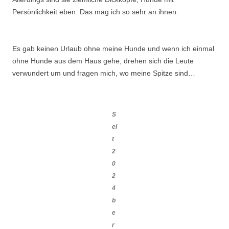
Persönlichkeit eben. Das mag ich so sehr an ihnen.
Es gab keinen Urlaub ohne meine Hunde und wenn ich einmal
ohne Hunde aus dem Haus gehe, drehen sich die Leute
verwundert um und fragen mich, wo meine Spitze sind…
S
ei
t
2
0
2
4
b
e
r