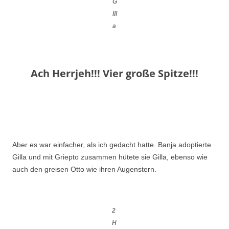
G
ill
a
Ach Herrjeh!!! Vier große Spitze!!!
Aber es war einfacher, als ich gedacht hatte. Banja adoptierte
Gilla und mit Griepto zusammen hütete sie Gilla, ebenso wie
auch den greisen Otto wie ihren Augenstern.
2
H