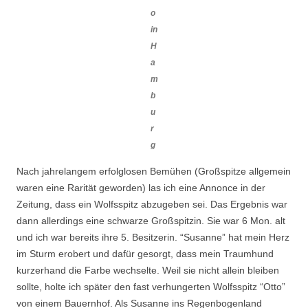
o
in
H
a
m
b
u
r
g
Nach jahrelangem erfolglosen Bemühen (Großspitze allgemein
waren eine Rarität geworden) las ich eine Annonce in der
Zeitung, dass ein Wolfsspitz abzugeben sei. Das Ergebnis war
dann allerdings eine schwarze Großspitzin. Sie war 6 Mon. alt
und ich war bereits ihre 5. Besitzerin. “Susanne” hat mein Herz
im Sturm erobert und dafür gesorgt, dass mein Traumhund
kurzerhand die Farbe wechselte. Weil sie nicht allein bleiben
sollte, holte ich später den fast verhungerten Wolfsspitz “Otto”
von einem Bauernhof. Als Susanne ins Regenbogenland