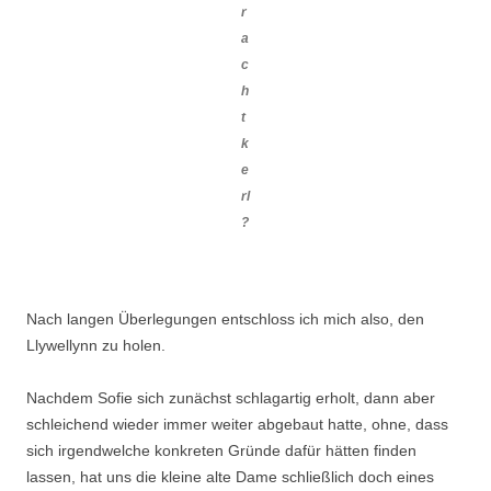
r
a
c
h
t
k
e
rl
?
Nach langen Überlegungen entschloss ich mich also, den
Llywellynn zu holen.
Nachdem Sofie sich zunächst schlagartig erholt, dann aber
schleichend wieder immer weiter abgebaut hatte, ohne, dass
sich irgendwelche konkreten Gründe dafür hätten finden
lassen, hat uns die kleine alte Dame schließlich doch eines