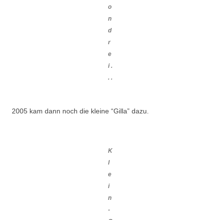
o
n
d
r
e
i .
. .
2005 kam dann noch die kleine “Gilla” dazu.
K
l
e
i
n
-