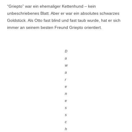
“Griepto” war ein ehemaliger Kettenhund – kein
unbeschriebenes Blatt. Aber er war ein absolutes schwarzes
Goldstück. Als Otto fast blind und fast taub wurde, hat er sich
immer an seinem besten Freund Griepto orientiert.
D
a
w
a
r
e
n
e
s
s
c
h