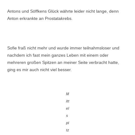
Antons und Söffkens Glück währte leider nicht lange, denn
Anton erkrankte an Prostatakrebs.
Sofie fraß nicht mehr und wurde immer teilnahmsloser und
nachdem ich fast mein ganzes Leben mit einem oder
mehreren großen Spitzen an meiner Seite verbracht hatte,
ging es mir auch nicht viel besser.
M
itt
el
s
pi
tz