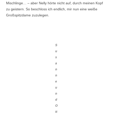
Mischlinge… – aber Nelly hörte nicht auf, durch meinen Kopf
zu geistern. So beschloss ich endlich, mir nun eine weiße
Großspitzdame zuzulegen.
S
u
s
a
n
n
e
u
n
d
O
tt