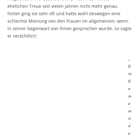
ehelichen Treue seit vielen Jahren nicht mehr genau,
hinter ging sie sehr oft und hatte wohl deswegen eine
schlechte Meinung von den Frauen im allgemeinen; wenn
in seiner Gegenwart von ihnen gesprochen wurde, so sagte
er verächtlich:
,,
D
ie
D
a
m
e
m
it
d
e