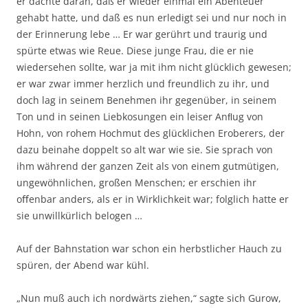
er dachte daran, daß er wieder einmal ein Abenteuer
gehabt hatte, und daß es nun erledigt sei und nur noch in
der Erinnerung lebe … Er war gerührt und traurig und
spürte etwas wie Reue. Diese junge Frau, die er nie
wiedersehen sollte, war ja mit ihm nicht glücklich gewesen;
er war zwar immer herzlich und freundlich zu ihr, und
doch lag in seinem Benehmen ihr gegenüber, in seinem
Ton und in seinen Liebkosungen ein leiser Anﬂug von
Hohn, von rohem Hochmut des glücklichen Eroberers, der
dazu beinahe doppelt so alt war wie sie. Sie sprach von
ihm während der ganzen Zeit als von einem gutmütigen,
ungewöhnlichen, großen Menschen; er erschien ihr
oﬀenbar anders, als er in Wirklichkeit war; folglich hatte er
sie unwillkürlich belogen …
Auf der Bahnstation war schon ein herbstlicher Hauch zu
spüren, der Abend war kühl.
„Nun muß auch ich nordwärts ziehen,“ sagte sich Gurow,