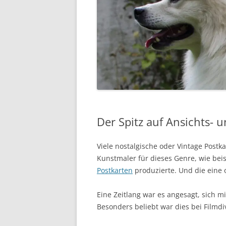
50 VARI
DER HUN
RICHARD
ERZIEHUNG UND AUSBILDUNG
LECKER
“HUNDE
STECKBR
GRIEPTO
DER ALTE HUND
BRENNE
HILFE! 
GROSS- 
LECKERLI
BANJA M
SCHONKO
TEACUP
DURCHF
KANN EI
HOCHSTA
KITTY KA
SILVESTER
PEPPER
Der Spitz auf Ansichts- 
OTTO
DA VINCI
Viele nostalgische oder Vintage Postk
Kunstmaler für dieses Genre, wie bei
SUSANN
Postkarten
produzierte. Und die eine od
Eine Zeitlang war es angesagt, sich m
Besonders beliebt war dies bei Filmd