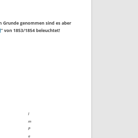
 im Grunde genommen sind es aber
d
” von 1853/1854 beleuchtet!
I
m
P
a