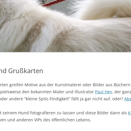
ATIONEN VON GESUND &
S
DEKAUF (ALLGEMEIN)
HUNDEZUCHT?
 KATZENHERZ
PSYCHOLOGIE”
HISTORISCHE ZEITDOKUMENTE
HISTORISCHE ZEITSCH
IEF DEUTSCHER SPITZ:
ZUCHTETHIK – ZÜCHTERETHIK
ZUR KYNOLOGIE
FEHLERMANAGEMENT
SSELN KOCHEN
MEIN HUND WILL KEIN
HISTORISCHE KATALO
D
UND MITTELSPITZ
!
ALLE DEUTSCHEN HUNDEGESETZE
AJO NO KOYA
ST BEI ERBRECHEN UND
 POM – QUALZUCHT UND
AUF EINEN KLICK
ALL
N SPITZ APPORTIEREN?
PELEI!
TZINSKI
GERICHTSRECHT – URTEILE –
 . . .
und Grußkarten
arten greifen Motive aus der Kunstmalerei oder Bilder aus Büchern 
Z
spielsweise den bekannten Maler und Illustrator
Paul Hey
, der gan
E
er andere “kleine Spitz-Findigkeit” fällt ja gar nicht auf, oder?
Abe
it seinem Hund fotografieren zu lassen und diese Bilder dann als
K
iven und anderen VIPs des öffentlichen Lebens.