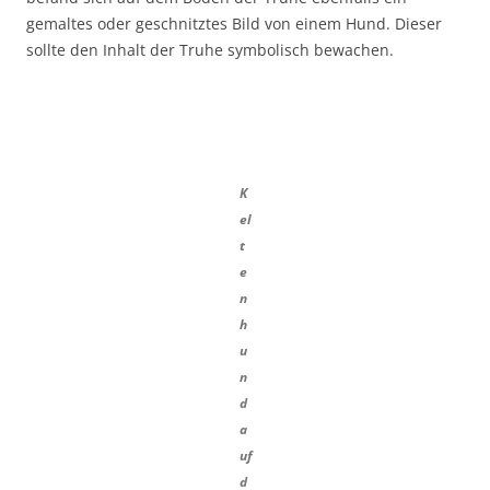
gemaltes oder geschnitztes Bild von einem Hund. Dieser
sollte den Inhalt der Truhe symbolisch bewachen.
K
el
t
e
n
h
u
n
d
a
uf
d