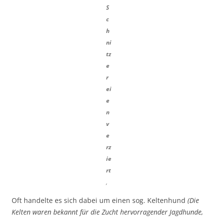
S
c
h
ni
tz
e
r
ei
e
n
v
e
rz
ie
rt
,
Oft handelte es sich dabei um einen sog. Keltenhund
(Die
Kelten waren bekannt für die Zucht hervorragender Jagdhunde,