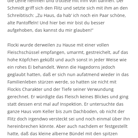
die Leine nehmen und trottete mit ihm von dannen. Der
Schmidt griff sich den Flitz und setzte sich mit ihm an den
Schreibtisch: „Zu Haus, da hab‘ ich noch ein Paar schöne,
alte Pantoffeln! Und hier bei mir bist du besser
aufgehoben, das kannst du mir glauben!“
Flocki wurde derweilen zu Hause mit einer vollen
Fleischschüssel empfangen, umarmt, gestreichelt, auf das
hohe Köpfchen geküßt und auch sonst in jeder Weise wie
ein rohes Ei behandelt. Wenn die Hagedorns jedoch
geglaubt hatten, daß er sich nun aufatmend wieder in das
Familienleben stürzen werde, so hatten sie nicht mit
Flockis Charakter und der Tiefe seiner Verwundung
gerechnet. Er würdigte das Fleisch keines Blickes und ging
statt dessen erst mal auf Inspektion. Er untersuchte das
ganze Haus vom Keller bis zum Dachboden, ob nicht der
Flitz doch irgendwo versteckt sei und noch einmal über ihn
hereinbrechen könnte. Aber auch nachdem er festgestellt
hatte, daß das kleine alberne Bündel mit den spitzen