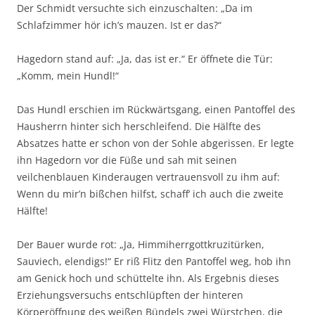
Der Schmidt versuchte sich einzuschalten: „Da im
Schlafzimmer hör ich’s mauzen. Ist er das?“
Hagedorn stand auf: „Ja, das ist er.“ Er öffnete die Tür:
„Komm, mein Hundl!“
Das Hundl erschien im Rückwärtsgang, einen Pantoffel des
Hausherrn hinter sich herschleifend. Die Hälfte des
Absatzes hatte er schon von der Sohle abgerissen. Er legte
ihn Hagedorn vor die Füße und sah mit seinen
veilchenblauen Kinderaugen vertrauensvoll zu ihm auf:
Wenn du mir’n bißchen hilfst, schaff‘ ich auch die zweite
Hälfte!
Der Bauer wurde rot: „Ja, Himmiherrgottkruzitürken,
Sauviech, elendigs!“ Er riß Flitz den Pantoffel weg, hob ihn
am Genick hoch und schüttelte ihn. Als Ergebnis dieses
Erziehungsversuchs entschlüpften der hinteren
Körperöffnung des weißen Bündels zwei Würstchen, die