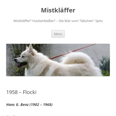
Zum
Inhalt
Mistkläffer
springen
Mistkläffer? Hackenbeißer? – Die Mär vom "falschen" Spitz
Menü
1958 – Flocki
Hans G. Benz (1902 – 1968)