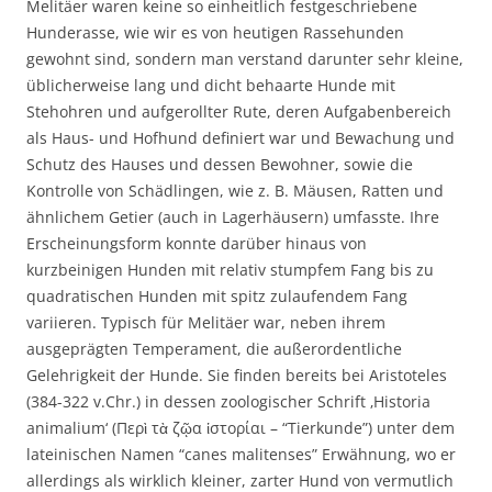
Melitäer waren keine so einheitlich festgeschriebene
Hunderasse, wie wir es von heutigen Rassehunden
gewohnt sind, sondern man verstand darunter sehr kleine,
üblicherweise lang und dicht behaarte Hunde mit
Stehohren und aufgerollter Rute, deren Aufgabenbereich
als Haus- und Hofhund definiert war und Bewachung und
Schutz des Hauses und dessen Bewohner, sowie die
Kontrolle von Schädlingen, wie z. B. Mäusen, Ratten und
ähnlichem Getier (auch in Lagerhäusern) umfasste. Ihre
Erscheinungsform konnte darüber hinaus von
kurzbeinigen Hunden mit relativ stumpfem Fang bis zu
quadratischen Hunden mit spitz zulaufendem Fang
variieren. Typisch für Melitäer war, neben ihrem
ausgeprägten Temperament, die außerordentliche
Gelehrigkeit der Hunde. Sie finden bereits bei Aristoteles
(384-322 v.Chr.) in dessen zoologischer Schrift ‚Historia
animalium‘ (Περὶ τὰ ζῷα ἱστορίαι – “Tierkunde”) unter dem
lateinischen Namen “canes malitenses” Erwähnung, wo er
allerdings als wirklich kleiner, zarter Hund von vermutlich