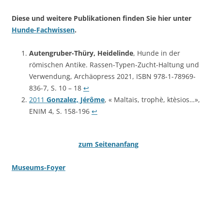
Diese und weitere Publikationen finden Sie hier unter
Hunde-Fachwissen
.
Autengruber-Thüry, Heidelinde
, Hunde in der
römischen Antike. Rassen-Typen-Zucht-Haltung und
Verwendung, Archäopress 2021, ISBN 978-1-78969-
836-7, S. 10 – 18
↩︎
2011
Gonzalez, Jérôme
, « Maltais, trophè, ktèsios…»,
ENIM 4, S. 158-196
↩︎
zum Seitenanfang
Museums-Foyer