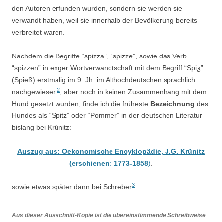
den Autoren erfunden wurden, sondern sie werden sie
verwandt haben, weil sie innerhalb der Bevölkerung bereits
verbreitet waren.
Nachdem die Begriffe “spizza”, “spizze”, sowie das Verb
“spizzen” in enger Wortverwandtschaft mit dem Begriff “Spiƺ”
(Spieß) erstmalig im 9. Jh. im Althochdeutschen sprachlich
2
nachgewiesen
, aber noch in keinen Zusammenhang mit dem
Hund gesetzt wurden, finde ich die früheste
Bezeichnung
des
Hundes als “Spitz” oder “Pommer” in der deutschen Literatur
bislang bei Krünitz:
Auszug aus: Oekonomische Encyklopädie, J.G. Krünitz
(erschienen: 1773-1858
)
,
3
sowie etwas später dann bei Schreber
Aus dieser Ausschnitt-Kopie ist die übereinstimmende Schreibweise