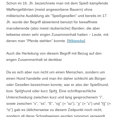
Schon im 16. Jh. bezeichnete man mit dem Spieß kämpfende
Waffengefährten (meist angeworbene Bauern) ohne
militärische Ausbildung als “Spießgesellen” und bereits im 17.
Jh. wurde der Begriff abwertend benutzt für bewaffnete
marodierende (also meist räuberische) Banden, die aber
teilweise einen sehr engen Zusammenhalt hatten – Leute, mit
denen man “Pferde stehlen” konnte. [
Wikipedia
]
Auch die Herleitung von diesem Begriff mit Bezug auf den
engen Zusammenhalt ist denkbar.
Da es sich aber nun nicht um einen Menschen, sondern um
einen Hund handelte und man ihn daher schlecht als Bürger
oder Gesellen bezeichnen konnte, war er also der Spießhund,
bzw. Spiꜩhund oder kurz Spiꜩ. Eine schriftsprachliche
Unterscheidung zwischen kurz und lang gesprochenem “i”,
sowie zwischen “s”, “ss”, “ß”, “sƺ” (= “sz”), “ƺ” (= “z”) und “ꜩ” (=
“tz”) gab es üblicherweise zu diesem Zeitpunkt noch nicht,
sondern all diese Schreibweisen wurden synomyn verwandt.