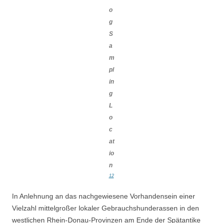
o
g
S
a
m
pl
in
g
L
o
c
at
io
n
12
In Anlehnung an das nachgewiesene Vorhandensein einer
Vielzahl mittelgroßer lokaler Gebrauchshunderassen in den
westlichen Rhein-Donau-Provinzen am Ende der Spätantike