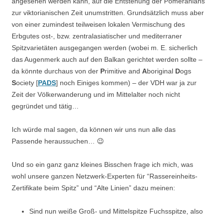
angesehen werden kann, auf die Entstehung der Pomeranians
zur viktorianischen Zeit unumstritten. Grundsätzlich muss aber
von einer zumindest teilweisen lokalen Vermischung des
Erbgutes ost-, bzw. zentralasiatischer und mediterraner
Spitzvarietäten ausgegangen werden (wobei m. E. sicherlich
das Augenmerk auch auf den Balkan gerichtet werden sollte –
da könnte durchaus von der
P
rimitive and
A
boriginal
D
ogs
S
ociety [
PADS
] noch Einiges kommen) – der VDH war ja zur
Zeit der Völkerwanderung und im Mittelalter noch nicht
gegründet und tätig…
Ich würde mal sagen, da können wir uns nun alle das
Passende heraussuchen… 😉
Und so ein ganz ganz kleines Bisschen frage ich mich, was
wohl unsere ganzen Netzwerk-Experten für “Rassereinheits-
Zertifikate beim Spitz” und “Alte Linien” dazu meinen:
Sind nun weiße Groß- und Mittelspitze Fuchsspitze, also