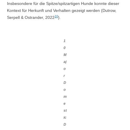
Insbesondere für die Spitze/spitzartigen Hunde konnte dieser
Kontext für Herkunft und Verhalten gezeigt werden (Dutrow,
10
Serpell & Ostrander, 2022
).
1
0
M
aj
o
r
D
o
m
e
st
ic
D