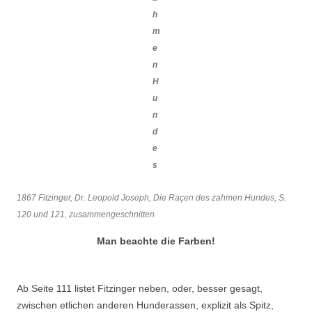
h
m
e
n
H
u
n
d
e
s
1867 Fitzinger, Dr. Leopold Joseph, Die Raçen des zahmen Hundes, S.
120 und 121, zusammengeschnitten
Man beachte die Farben!
Ab Seite 111 listet Fitzinger neben, oder, besser gesagt,
zwischen etlichen anderen Hunderassen, explizit als Spitz,